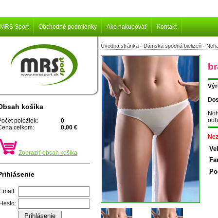
MRS Sport
Obchodné podmienky
Ako nakupovať
Kontakt
Úvodná stránka
-
Dámska spodná bielizeň
-
Noha
br
Výr
Dos
Obsah košíka
Noh
obľ
Počet položiek:
0
Cena celkom:
0,00 €
Nez
Ve
Zobraziť obsah košíka
Fa
Po
Prihlásenie
Email:
Heslo: