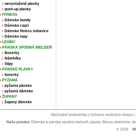
nevystužené plavky
push-up plavky
FITNESS
Dámske bundy
Dámske capri
Dámske fitness nohavice
Dámske topy
LEGÍNY
PÁNSKA SPODNÁ BIELIZEŇ
Boxerky
Nátelníky
Slipy
PÁNSKE PLAVKY
boxerky
PYŽAMÁ
pyžama pánske
pyžamá dámske
ŽUPANY
župany dámske
Obchodné podmienky | Ochrana osobných údajov | R
Naša ponuka:
Dámska a pánska spodná bielizeň, plavky, fitness oblečenie, dres
© 2026
M