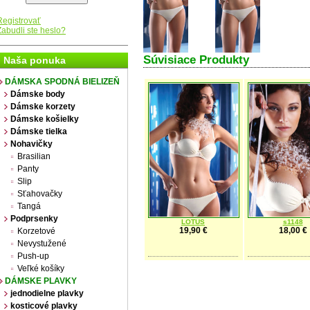
Registrovať
Zabudli ste heslo?
Súvisiace Produkty
Naša ponuka
DÁMSKA SPODNÁ BIELIZEŇ
Dámske body
Dámske korzety
Dámske košielky
Dámske tielka
Nohavičky
Brasilian
Panty
Slip
Sťahovačky
Tangá
Podprsenky
LOTUS
s1148
19,90 €
18,00 €
Korzetové
Nevystužené
Push-up
Veľké košíky
DÁMSKE PLAVKY
jednodielne plavky
kosticové plavky