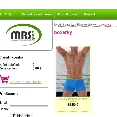
MRS Sport
Obchodné podmienky
Ako nakupovať
Kontakt
boxerky
Úvodná stránka
-
Pánske plavky
-
boxerky
Obsah košíka
Počet položiek:
0
Cena celkom:
0,00 €
Zobraziť obsah košíka
Prihlásenie
plávky pánske jolidon
B554
Email:
16,50 €
Heslo: