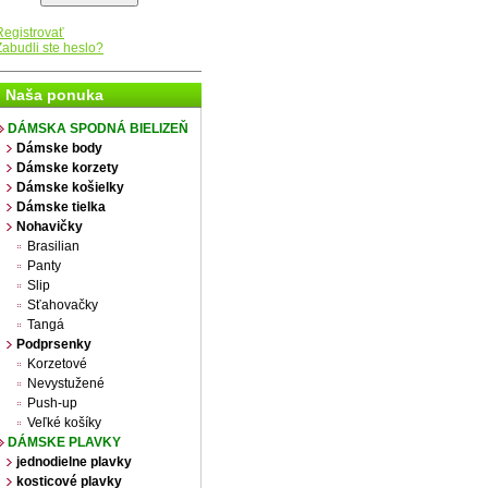
Registrovať
Zabudli ste heslo?
Naša ponuka
DÁMSKA SPODNÁ BIELIZEŇ
Dámske body
Dámske korzety
Dámske košielky
Dámske tielka
Nohavičky
Brasilian
Panty
Slip
Sťahovačky
Tangá
Podprsenky
Korzetové
Nevystužené
Push-up
Veľké košíky
DÁMSKE PLAVKY
jednodielne plavky
kosticové plavky