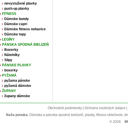
nevystužené plavky
push-up plavky
FITNESS
Dámske bundy
Dámske capri
Dámske fitness nohavice
Dámske topy
LEGÍNY
PÁNSKA SPODNÁ BIELIZEŇ
Boxerky
Nátelníky
Slipy
PÁNSKE PLAVKY
boxerky
PYŽAMÁ
pyžama pánske
pyžamá dámske
ŽUPANY
župany dámske
Obchodné podmienky | Ochrana osobných údajov | R
Naša ponuka:
Dámska a pánska spodná bielizeň, plavky, fitness oblečenie, dres
© 2026
M