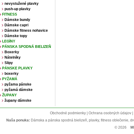
nevystužené plavky
push-up plavky
FITNESS
Dámske bundy
Dámske capri
Dámske fitness nohavice
Dámske topy
LEGÍNY
PÁNSKA SPODNÁ BIELIZEŇ
Boxerky
Nátelníky
Slipy
PÁNSKE PLAVKY
boxerky
PYŽAMÁ
pyžama pánske
pyžamá dámske
ŽUPANY
župany dámske
Obchodné podmienky | Ochrana osobných údajov | R
Naša ponuka:
Dámska a pánska spodná bielizeň, plavky, fitness oblečenie, dres
© 2026
M