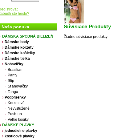
Registrovať
Zabudli ste heslo?
Súvisiace Produkty
Naša ponuka
DÁMSKA SPODNÁ BIELIZEŇ
Žiadne súvisiace produkty
Dámske body
Dámske korzety
Dámske košielky
Dámske tielka
Nohavičky
Brasilian
Panty
Slip
Sťahovačky
Tangá
Podprsenky
Korzetové
Nevystužené
Push-up
Veľké košíky
DÁMSKE PLAVKY
jednodielne plavky
kosticové plavky